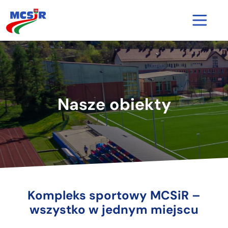
Strona główna
Aktualności
Nasze obiekty
O nas
Nasze obiekty
Cennik
Kontakt
Kompleks sportowy MCSiR –
Rezerwacja kortu
wszystko w jednym miejscu