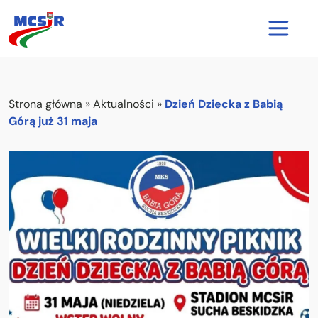
Strona główna
Strona główna
»
Aktualności
»
Dzień Dziecka z Babią
Aktualności
Górą już 31 maja
O nas
Nasze obiekty
Cennik
Kontakt
Rezerwacja kortu