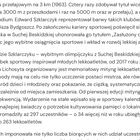
u przełajowym na 3 km (1963). Cztery razy zdobywał tytuł wic
 3000 m z przeszkodami i raz na 5000 m oraz w przełaju), a 
dium. Edward Szklarczyk reprezentował barwy takich klubów, 
sza Bydgoszcz. Po zakończeniu kariery sportowej poświęcił si
ka w Suchej Beskidzkiej uhonorowała go tytułem „Zasłużony 
c jego wybitne osiągnięcia sportowe i wkład w rozwój lekkiej a
ie Szklarczyku – wybitnym olimpijczyku z Suchej Beskidzkiej 
obek sportowy inspirował młodych lekkoatletów, od 2017 roku 
a Lichosyta organizowany jest memoriałowy mityng lekkoatlet
ody mają na celu nie tylko uczczenie postaci mistrza, ale r
ód dzieci i młodzieży oraz pokazanie, że ciężką, systematyc
zależnie od miejsca zamieszkania. Od pierwszej edycji mityn
ekwencją. Wydarzenie na stałe wpisało się w sportowy kalenda
najlepiej świadczy o potrzebie kultywowania pamięci o lokal
romadziły aż 297 uczestników – o 34 więcej niż w roku ubiegł
o 263 lekkoatletów.
imponowała nie tylko liczba biorących w nich udział uczestn