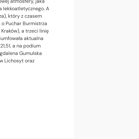
owej atmosfery, jaka
a lekkoatletycznego. A
za), który z czasem
 o Puchar Burmistrza
raków), a trzeci linię
riumfowała aktualna
21,51, a na podium
Magdalena Gumulska
w Lichosyt oraz