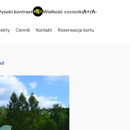
ysoki kontrast
Wielkość czcionki
iekty
Cennik
Kontakt
Rezerwacja kortu
i!