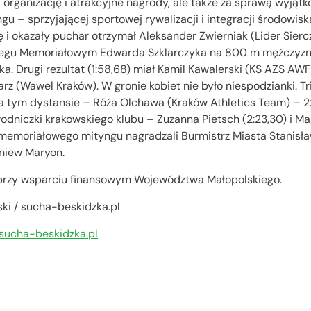
organizację i atrakcyjne nagrody, ale także za sprawą wyjątk
u – sprzyjającej sportowej rywalizacji i integracji środowisk
 i okazały puchar otrzymał Aleksander Zwierniak (Lider Sierc
Biegu Memoriałowym Edwarda Szklarczyka na 800 m mężczyzn
. Drugi rezultat (1:58,68) miał Kamil Kawalerski (KS AZS AWF K
rz (Wawel Kraków). W gronie kobiet nie było niespodzianki. T
na tym dystansie – Róża Olchawa (Kraków Athletics Team) – 2:
wodniczki krakowskiego klubu – Zuzanna Pietsch (2:23,30) i 
 memoriałowego mityngu nagradzali Burmistrz Miasta Stanisła
niew Maryon.
 przy wsparciu finansowym Województwa Małopolskiego.
i / sucha-beskidzka.pl
sucha-beskidzka.pl