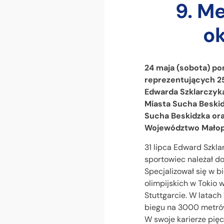
9. M
ok
24 maja (sobota) po
reprezentujących 25
Edwarda Szklarczyka
Miasta Sucha Beskid
Sucha Beskidzka ora
Województwo Małopo
31 lipca Edward Szkla
sportowiec należał d
Specjalizował się w 
olimpijskich w Tokio w
Stuttgarcie. W latac
biegu na 3000 metrów
W swoje karierze pięc