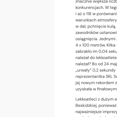
znacznie większa lic
konkurencjach. W teg
i aż o 118 w porówna
warunkach atmosferyc
w dal, pchnięcie kulą
zawodników ustanowił
osiągnięcia. Jednymi
4 x 100 metrów. Kilk
zabrakło im 0,04 seku
należał do lekkoatlet
należał? Bo od 24 maj
„urwały” 0,2 sekundy
reprezentantka SKL Su
jej nowym rekordem ż
uzyskała w finałowym 
Lekkoatleci z dużym 
Beskidzkiej, ponieważ
najważniejsze imprezy