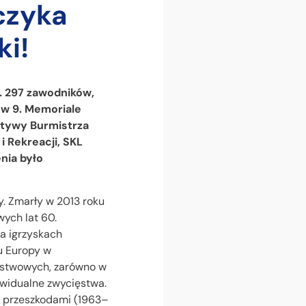
czyka
ki!
. 297 zawodników,
 w 9. Memoriale
atywy Burmistrza
 Rekreacji, SKL
nia było
y. Zmarły w 2013 roku
ych lat 60.
a igrzyskach
ru Europy w
ństwowych, zarówno w
ywidualne zwycięstwa.
 z przeszkodami (1963–