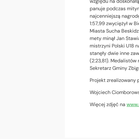
względu na doskonałą 
panuje podczas mityng
najcenniejszą nagrodę
1:57,99 zwyciężył w 
Miasta Sucha Beskidzka
mety minął Jan Stawia
mistrzyni Polski U18 
stanęły dwie inne za
(2:23,81). Medalistów
Sekretarz Gminy Zbig
Projekt zrealizowany
Wojciech Ciomborowsk
Więcej zdjęć na
www.