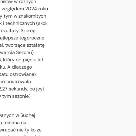
dników w różnych
66 względem 2024 roku
rzy tym w znakomitych
 i technicznych (skok
ezultaty. Szereg
najlepsze tegoroczne
l, tworzące sztafetę
twarcia Sezonu)
 który od pięciu lat
sku. A dlaczego
ltatu ostrowianek
ademonstrowała
,27 sekundy, co jest
w tym sezonie)
wanych w Suchej
ją minima na
wracać nie tylko ze