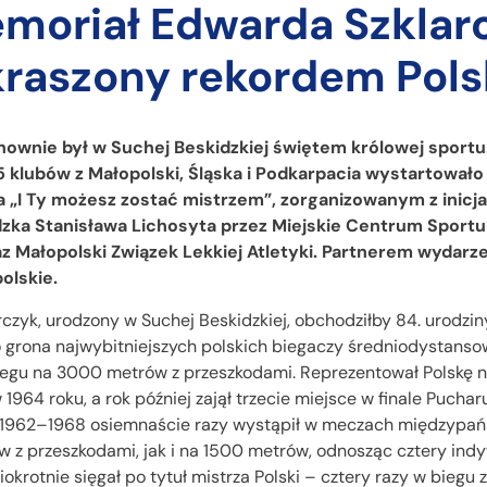
emoriał Edwarda Szklar
raszony rekordem Pols
nownie był w Suchej Beskidzkiej świętem królowej sportu
 klubów z Małopolski, Śląska i Podkarpacia wystartowało
 „I Ty możesz zostać mistrzem”, zorganizowanym z inicj
zka Stanisława Lichosyta przez Miejskie Centrum Sportu i
z Małopolski Związek Lekkiej Atletyki. Partnerem wydarze
lskie.
rczyk, urodzony w Suchej Beskidzkiej, obchodziłby 84. urodzin
o grona najwybitniejszych polskich biegaczy średniodystansow
biegu na 3000 metrów z przeszkodami. Reprezentował Polskę n
 1964 roku, a rok później zajął trzecie miejsce w finale Pucha
h 1962–1968 osiemnaście razy wystąpił w meczach międzypa
 z przeszkodami, jak i na 1500 metrów, odnosząc cztery ind
iokrotnie sięgał po tytuł mistrza Polski – cztery razy w biegu