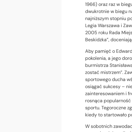
1966) oraz raz w bieg
dwukrotnie w biegu na
najniższym stopniu po
Legia Warszawa i Zawi
2005 roku Rada Miejs
Beskidzka”, doceniają
Aby pamięć o Edwardz
pokolenia, a jego dor
burmistrza Stanisław
zostać mistrzem”. Zaw
sportowego ducha wśr
osiągać sukcesy – nie
zainteresowaniem i fr
rosnąca popularność 
sportu. Tegoroczne zg
kiedy to startowało p
W sobotnich zawodach 