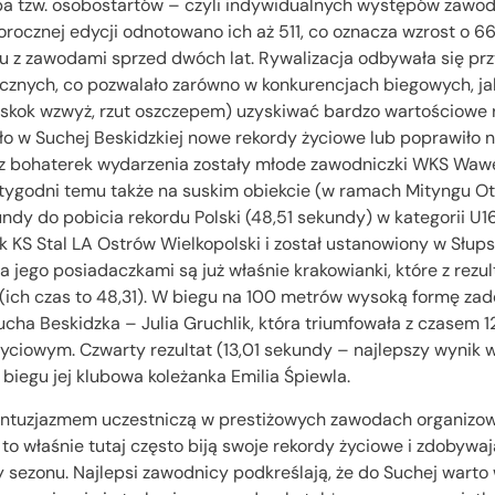
zba tzw. osobostartów – czyli indywidualnych występów zawo
orocznej edycji odnotowano ich aż 511, co oznacza wzrost o 
niu z zawodami sprzed dwóch lat. Rywalizacja odbywała się p
znych, co pozwalało zarówno w konkurencjach biegowych, jak
, skok wzwyż, rzut oszczepem) uzyskiwać bardzo wartościowe r
o w Suchej Beskidzkiej nowe rekordy życiowe lub poprawiło 
 z bohaterek wydarzenia zostały młode zawodniczki WKS Wawe
a tygodni temu także na suskim obiekcie (w ramach Mityngu O
ndy do pobicia rekordu Polski (48,51 sekundy) w kategorii U16,
ek KS Stal LA Ostrów Wielkopolski i został ustanowiony w Słup
a jego posiadaczkami są już właśnie krakowianki, które z rezu
 (ich czas to 48,31). W biegu na 100 metrów wysoką formę z
cha Beskidzka – Julia Gruchlik, która triumfowała z czasem 12
yciowym. Czwarty rezultat (13,01 sekundy – najlepszy wynik 
biegu jej klubowa koleżanka Emilia Śpiewla.
entuzjazmem uczestniczą w prestiżowych zawodach organizo
 to właśnie tutaj często biją swoje rekordy życiowe i zdobywa
 sezonu. Najlepsi zawodnicy podkreślają, że do Suchej warto 