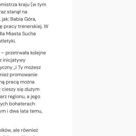
emistrza kraju (w tym
raz stanął na
jak: Babia Góra,
ę pracy trenerskiej. W
dla Miasta Sucha
tletyki.
– przetrwała kolejne
z inicjatywy
yczny „I Ty możesz
ównież promowanie
zną pracą można
g cieszy się dużym
rz regionu, a jego
nych bohaterach
ym i dwa lata temu,
ików, ale również