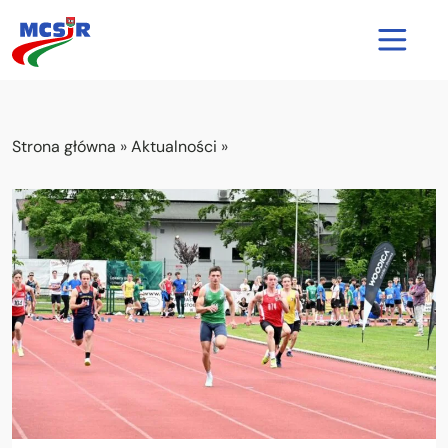
Strona główna
Strona główna
»
Aktualności
»
Aktualności
O nas
Nasze obiekty
Cennik
Kontakt
Rezerwacja kortu